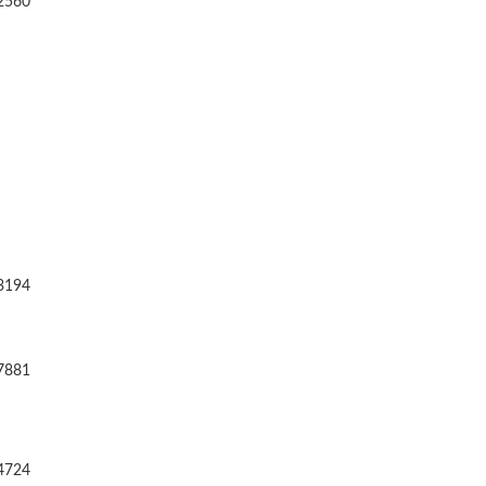
2560
3194
7881
4724