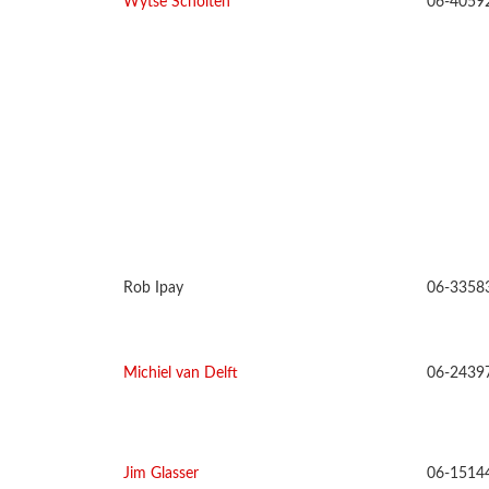
Wytse Scholten
06-4059
Rob Ipay
06-3358
Michiel van Delft
06-2439
Jim Glasser
06-1514