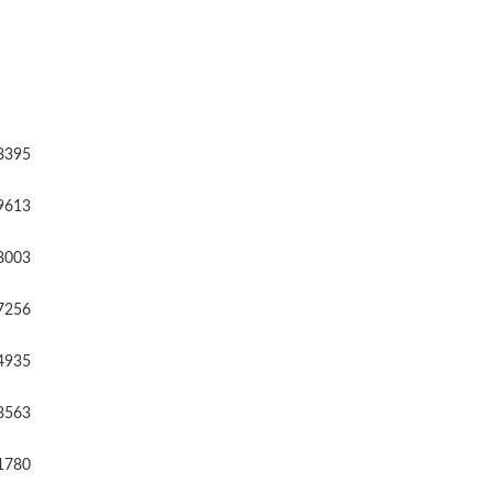
8395
9613
8003
7256
4935
8563
1780