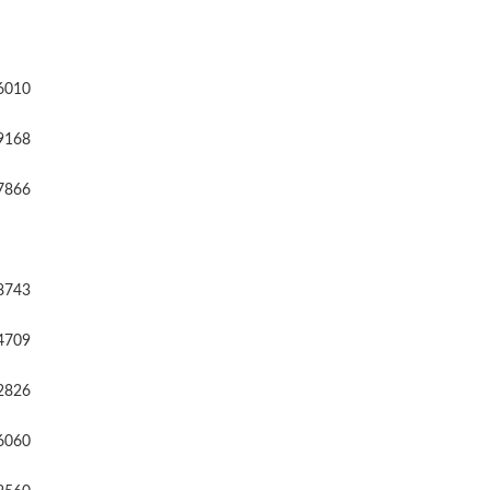
6010
9168
7866
8743
4709
2826
6060