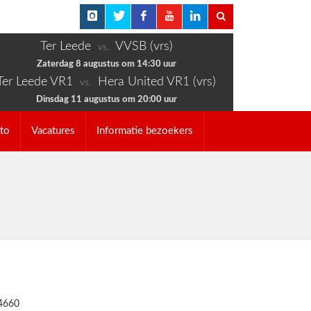
Ter Leede
VVSB (vrs)
vs.
Zaterdag 8 augustus om 14:30 uur
Ter Leede VR1
Hera United VR1 (vrs)
vs.
Dinsdag 11 augustus om 20:00 uur
to
Vacatures
Informatie bezoekers
4660