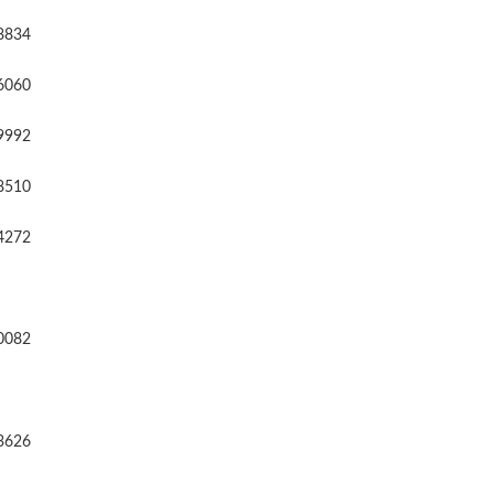
8834
6060
9992
8510
4272
0082
3626