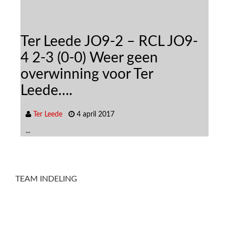
de JO9-2 – RCL JO9-
UVS JO9-2 – 
-0) Weer geen
JO9-2 1-1 (0-
ing voor Ter
Titanenstrijd
Kikkerpolder
4 april 2017
Ter Leede
29 maar
...
TEAM INDELING